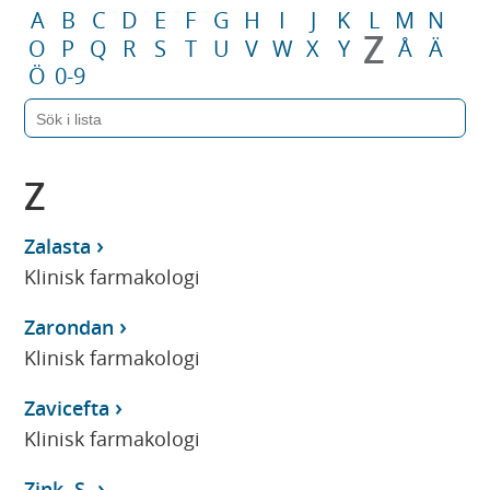
A
B
C
D
E
F
G
H
I
J
K
L
M
N
Z
O
P
Q
R
S
T
U
V
W
X
Y
Å
Ä
Ö
0-9
Z
Zalasta
Klinisk farmakologi
Zarondan
Klinisk farmakologi
Zavicefta
Klinisk farmakologi
Zink, S-