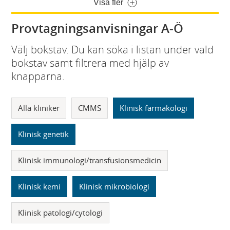
Visa fler
Provtagningsanvisningar A-Ö
Välj bokstav. Du kan söka i listan under vald
bokstav samt filtrera med hjälp av
knapparna.
Alla kliniker
CMMS
Klinisk farmakologi
Klinisk genetik
Klinisk immunologi/transfusionsmedicin
Klinisk kemi
Klinisk mikrobiologi
Klinisk patologi/cytologi