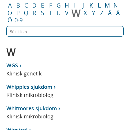
A
B
C
D
E
F
G
H
I
J
K
L
M
N
W
O
P
Q
R
S
T
U
V
X
Y
Z
Å
Ä
Ö
0-9
W
WGS
Klinisk genetik
Whipples sjukdom
Klinisk mikrobiologi
Whitmores sjukdom
Klinisk mikrobiologi
Winstrol