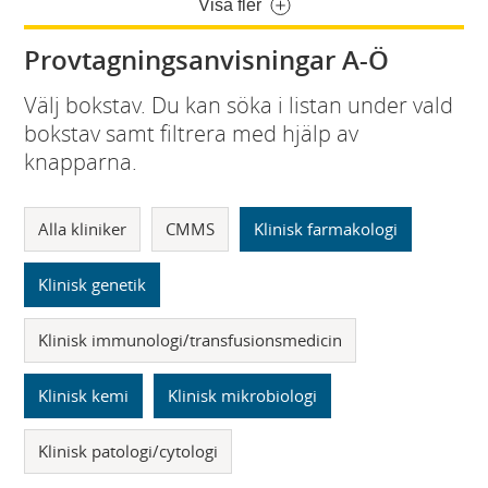
Visa fler
Provtagningsanvisningar A-Ö
Välj bokstav. Du kan söka i listan under vald
bokstav samt filtrera med hjälp av
knapparna.
Alla kliniker
CMMS
Klinisk farmakologi
Klinisk genetik
Klinisk immunologi/transfusionsmedicin
Klinisk kemi
Klinisk mikrobiologi
Klinisk patologi/cytologi