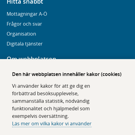
Hitta snabbt
Mottagningar A-Ö
Frågor och svar
Organisation
Digitala tjänster
Om webbplatsen
Om karolinska.se
Den här webbplatsen innehåller kakor (cookies)
Navigation och hittbarhet
Vi använder kakor för att ge dig en
Tillgänglighet
förbättrad besöksupplevelse,
sammanställa statistik, nödvändig
Om cookies
funktionalitet och hjälpmedel som
exempelvis översättning.
Följ oss i sociala medier
Läs mer om vilka kakor vi använder
F
F
F
F