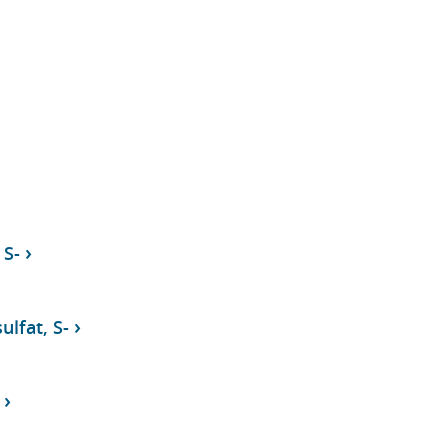
 S-
lfat, S-