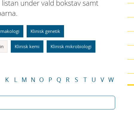
i listan under vald bokstav samt
parna.
armakologi
Klinisk genetik
in
Klinisk kemi
Klinisk mikrobiologi
K
L
M
N
O
P
Q
R
S
T
U
V
W