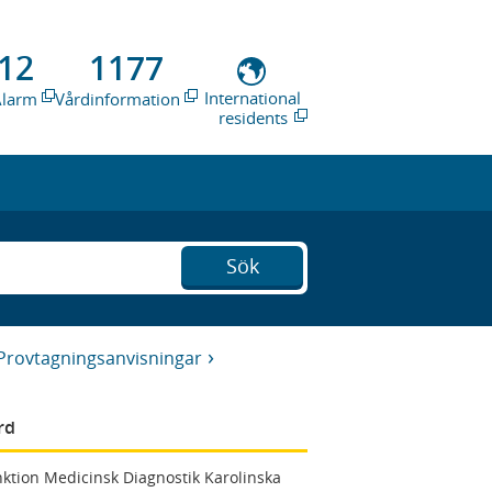
12
1177
International
Alarm
Vårdinformation
residents
Sök
Provtagningsanvisningar
rd
ktion Medicinsk Diagnostik Karolinska