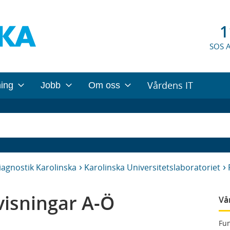
1
SOS 
Vårdens IT
ning
Jobb
Om oss
iagnostik Karolinska
Karolinska Universitetslaboratoriet
isningar A-Ö
Vå
Fun