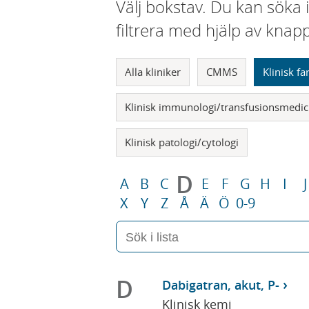
Välj bokstav. Du kan söka 
filtrera med hjälp av knap
Alla kliniker
CMMS
Klinisk f
Klinisk immunologi/transfusionsmedic
Klinisk patologi/cytologi
D
A
B
C
E
F
G
H
I
J
X
Y
Z
Å
Ä
Ö
0-9
D
Dabigatran, akut, P-
Klinisk kemi