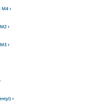
t M4
 M2
 M3
ntyl)