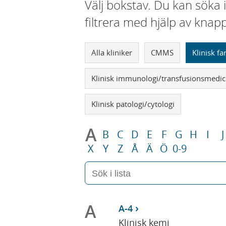
Välj bokstav. Du kan söka 
filtrera med hjälp av knap
Alla kliniker
CMMS
Klinisk f
Klinisk immunologi/transfusionsmedic
Klinisk patologi/cytologi
A
B
C
D
E
F
G
H
I
J
X
Y
Z
Å
Ä
Ö
0-9
A
A-4
Klinisk kemi