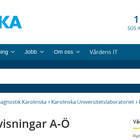
1
SOS 
Vårdens IT
ning
Jobb
Om oss
iagnostik Karolinska
Karolinska Universitetslaboratoriet
isningar A-Ö
Vå
Fun