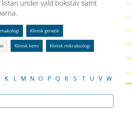
i listan under vald bokstav samt
parna.
armakologi
Klinisk genetik
in
Klinisk kemi
Klinisk mikrobiologi
K
L
M
N
O
P
Q
R
S
T
U
V
W