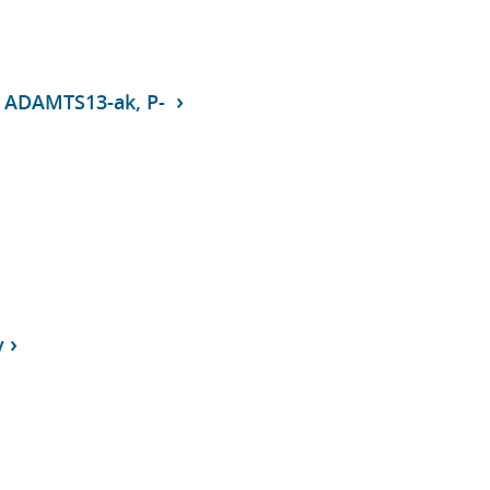
h ADAMTS13-ak, P-
v