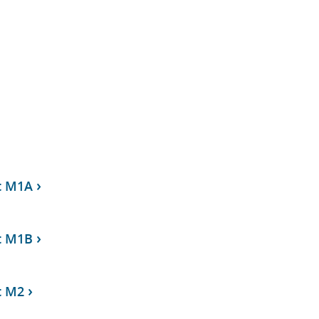
t M1A
t M1B
t M2