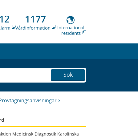
12
1177
International
Alarm
Vårdinformation
residents
Sök
Provtagningsanvisningar
rd
ktion Medicinsk Diagnostik Karolinska