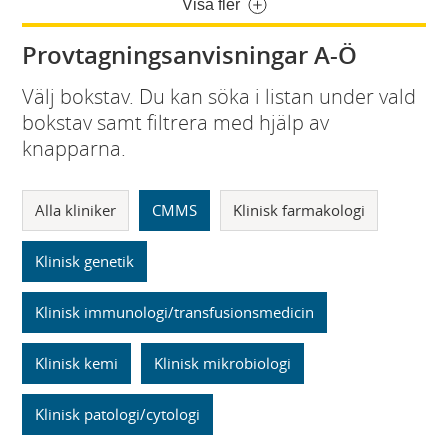
Visa fler
Provtagningsanvisningar A-Ö
Välj bokstav. Du kan söka i listan under vald
bokstav samt filtrera med hjälp av
knapparna.
Alla kliniker
CMMS
Klinisk farmakologi
Klinisk genetik
Klinisk immunologi/transfusionsmedicin
Klinisk kemi
Klinisk mikrobiologi
Klinisk patologi/cytologi