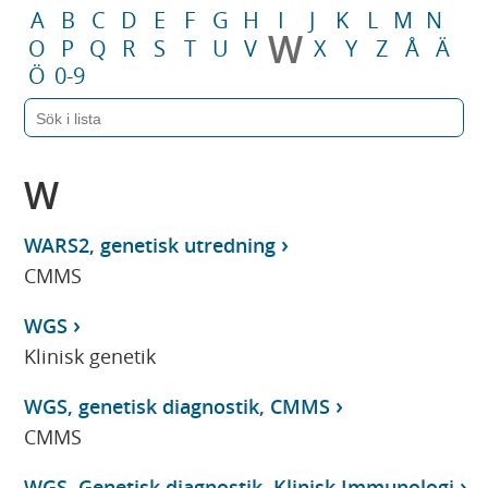
A
B
C
D
E
F
G
H
I
J
K
L
M
N
W
O
P
Q
R
S
T
U
V
X
Y
Z
Å
Ä
Ö
0-9
W
WARS2, genetisk utredning
CMMS
WGS
Klinisk genetik
WGS, genetisk diagnostik, CMMS
CMMS
WGS, Genetisk diagnostik, Klinisk Immunologi