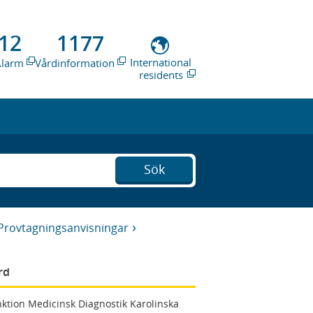
12
1177
International
Alarm
Vårdinformation
residents
Sök
Provtagningsanvisningar
rd
ktion Medicinsk Diagnostik Karolinska