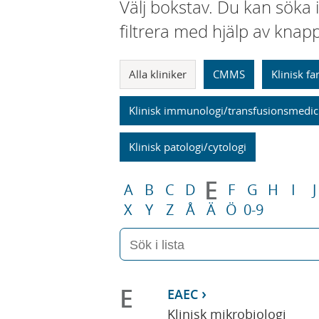
Välj bokstav. Du kan söka 
filtrera med hjälp av knap
Alla kliniker
CMMS
Klinisk f
Klinisk immunologi/transfusionsmedic
Klinisk patologi/cytologi
E
A
B
C
D
F
G
H
I
J
X
Y
Z
Å
Ä
Ö
0-9
E
EAEC
Klinisk mikrobiologi