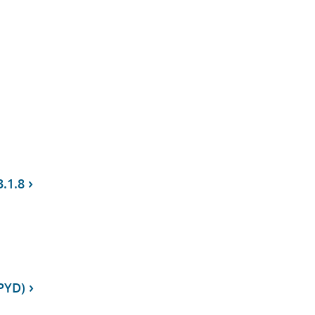
3.1.8
PYD)