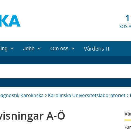
1
SOS 
Vårdens IT
ning
Jobb
Om oss
iagnostik Karolinska
Karolinska Universitetslaboratoriet
isningar A-Ö
Vå
Fun