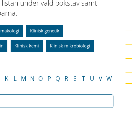
i listan under vald bokstav samt
parna.
armakologi
Klinisk genetik
in
Klinisk kemi
Klinisk mikrobiologi
K
L
M
N
O
P
Q
R
S
T
U
V
W