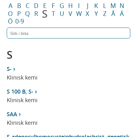
A
B
C
D
E
F
G
H
I
J
K
L
M
N
S
O
P
Q
R
T
U
V
W
X
Y
Z
Å
Ä
Ö
0-9
S
S-
Klinisk kemi
S 100 B, S-
Klinisk kemi
SAA
Klinisk kemi
S-adenosylhomocysteinhydrolasbrist, genetisk