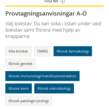
Visa fler
Provtagningsanvisningar A-Ö
Välj bokstav. Du kan söka i listan under vald
bokstav samt filtrera med hjälp av
knapparna.
Alla kliniker
CMMS
Klinisk farmakologi
Klinisk genetik
Klinisk immunologi/transfusionsmedicin
Klinisk kemi
Klinisk mikrobiologi
Klinisk patologi/cytologi