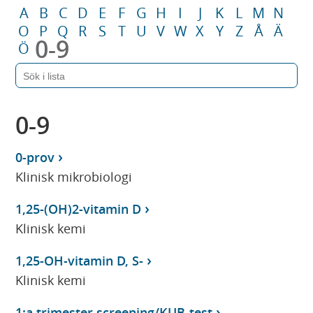
A
B
C
D
E
F
G
H
I
J
K
L
M
N
O
P
Q
R
S
T
U
V
W
X
Y
Z
Å
Ä
0-9
Ö
0-9
0-prov
Klinisk mikrobiologi
1,25-(OH)2-vitamin D
Klinisk kemi
1,25-OH-vitamin D, S-
Klinisk kemi
1:a trimester screening/KUB-test