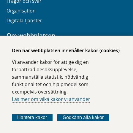
Frågor och svar
Organisation
Digitala tjänster
Om webbplatsen
Om karolinska.se
Den här webbplatsen innehåller kakor (cookies)
Navigation och hittbarhet
Vi använder kakor för att ge dig en
Tillgänglighet
förbättrad besöksupplevelse,
sammanställa statistik, nödvändig
Om cookies
funktionalitet och hjälpmedel som
exempelvis översättning.
Följ oss i sociala medier
Läs mer om vilka kakor vi använder
F
F
F
F
ö
ö
ö
ö
Hantera kakor
Godkänn alla kakor
l
l
l
l
j
j
j
j