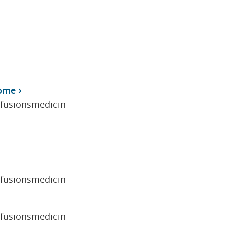
rome
sfusionsmedicin
sfusionsmedicin
sfusionsmedicin