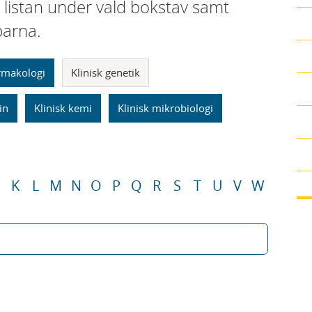
i listan under vald bokstav samt
parna.
armakologi
Klinisk genetik
in
Klinisk kemi
Klinisk mikrobiologi
K
L
M
N
O
P
Q
R
S
T
U
V
W