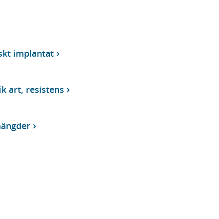
skt implantat
k art, resistens
mängder