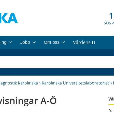
1
SOS 
Vårdens IT
ning
Jobb
Om oss
iagnostik Karolinska
Karolinska Universitetslaboratoriet
isningar A-Ö
Vå
Fun