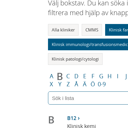
Välj bokstav. Du kan söka 
filtrera med hjälp av knap
Alla kliniker
CMMS
Klinisk f
Klinisk immunologi/transfusionsmedic
Klinisk patologi/cytologi
B
A
C
D
E
F
G
H
I
J
X
Y
Z
Å
Ä
Ö
0-9
B
B12
Klinisk kemi