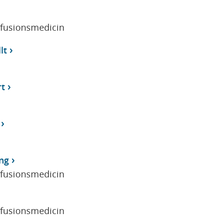
sfusionsmedicin
lt
rt
ing
sfusionsmedicin
sfusionsmedicin