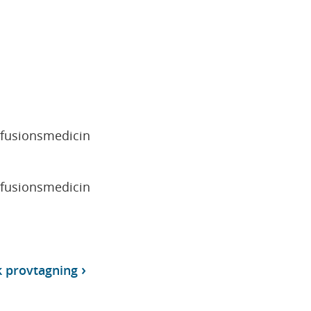
sfusionsmedicin
sfusionsmedicin
k provtagning