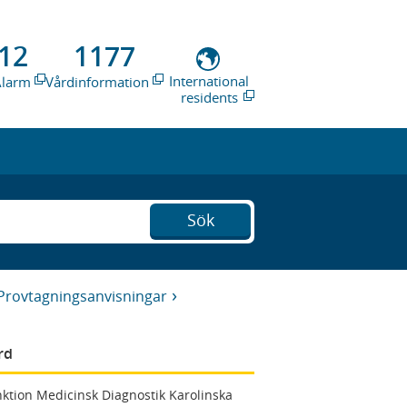
12
1177
International
Alarm
Vårdinformation
residents
Sök
Provtagningsanvisningar
rd
ktion Medicinsk Diagnostik Karolinska