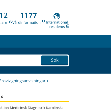
12
1177
International
Alarm
Vårdinformation
residents
Sök
Provtagningsanvisningar
rd
ktion Medicinsk Diagnostik Karolinska