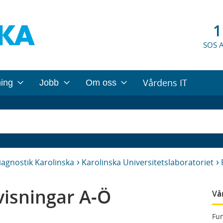
1
SOS 
Vårdens IT
ning
Jobb
Om oss
iagnostik Karolinska
Karolinska Universitetslaboratoriet
isningar A-Ö
Vå
Fun