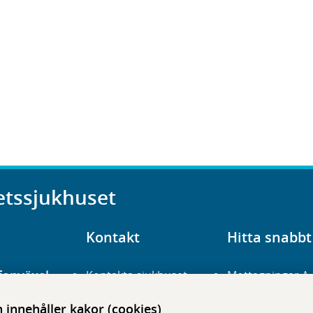
etssjukhuset
Kontakt
Hitta snabbt
fonväxel
Kontakta sjukhuset
Mottagningar A
23 700 00
Hitta hit
Frågor och svar
innehåller kakor (cookies)