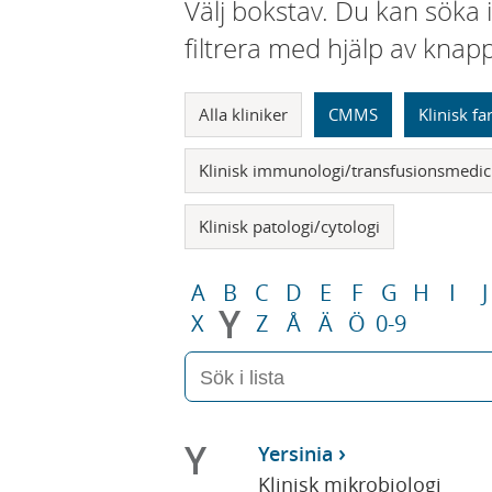
Välj bokstav. Du kan söka 
filtrera med hjälp av knap
Alla kliniker
CMMS
Klinisk f
Klinisk immunologi/transfusionsmedic
Klinisk patologi/cytologi
A
B
C
D
E
F
G
H
I
J
Y
X
Z
Å
Ä
Ö
0-9
Y
Yersinia
Klinisk mikrobiologi