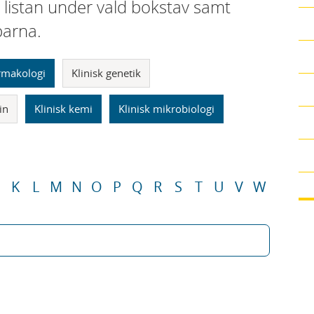
i listan under vald bokstav samt
parna.
armakologi
Klinisk genetik
in
Klinisk kemi
Klinisk mikrobiologi
K
L
M
N
O
P
Q
R
S
T
U
V
W