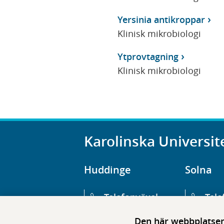
Yersinia antikroppar
Klinisk mikrobiologi
Ytprovtagning
Klinisk mikrobiologi
Karolinska Universit
Huddinge
Solna
Telefonväxel
Tele
08-123 800 00
08-1
Den här webbplatsen 