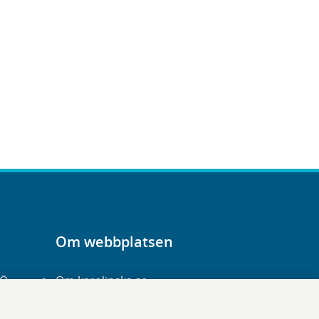
Om webbplatsen
-Ö
Om karolinska.se
Navigation och