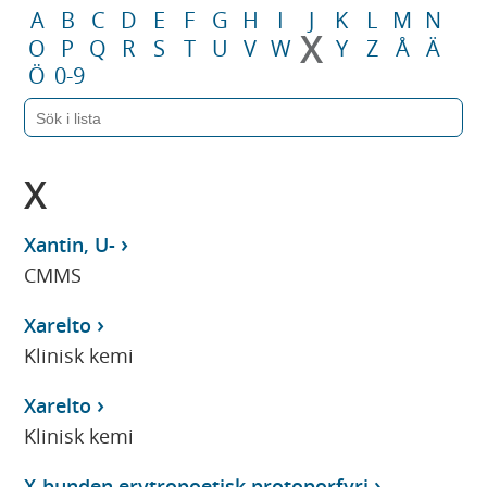
A
B
C
D
E
F
G
H
I
J
K
L
M
N
X
O
P
Q
R
S
T
U
V
W
Y
Z
Å
Ä
Ö
0-9
X
Xantin, U-
CMMS
Xarelto
Klinisk kemi
Xarelto
Klinisk kemi
X-bunden erytropoetisk protoporfyri