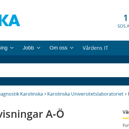
1
SOS 
Vårdens IT
ning
Jobb
Om oss
iagnostik Karolinska
Karolinska Universitetslaboratoriet
isningar A-Ö
Vå
Fun