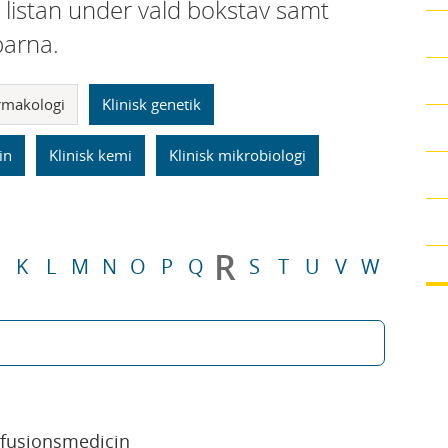
i listan under vald bokstav samt
parna.
armakologi
Klinisk genetik
in
Klinisk kemi
Klinisk mikrobiologi
R
K
L
M
N
O
P
Q
S
T
U
V
W
sfusionsmedicin