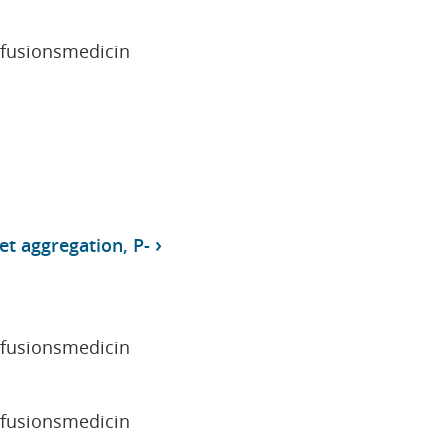
sfusionsmedicin
et aggregation, P-
sfusionsmedicin
sfusionsmedicin