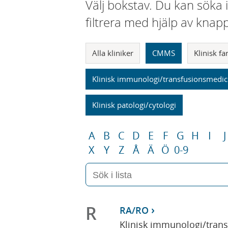
Välj bokstav. Du kan söka 
filtrera med hjälp av knap
Alla kliniker
CMMS
Klinisk f
Klinisk immunologi/transfusionsmedic
Klinisk patologi/cytologi
A
B
C
D
E
F
G
H
I
J
X
Y
Z
Å
Ä
Ö
0-9
R
RA/RO
Klinisk immunologi/tran