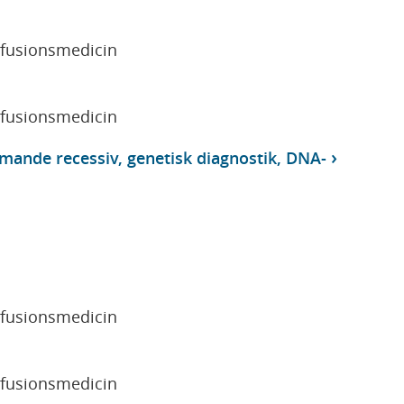
sfusionsmedicin
sfusionsmedicin
nde recessiv, genetisk diagnostik, DNA-
sfusionsmedicin
sfusionsmedicin