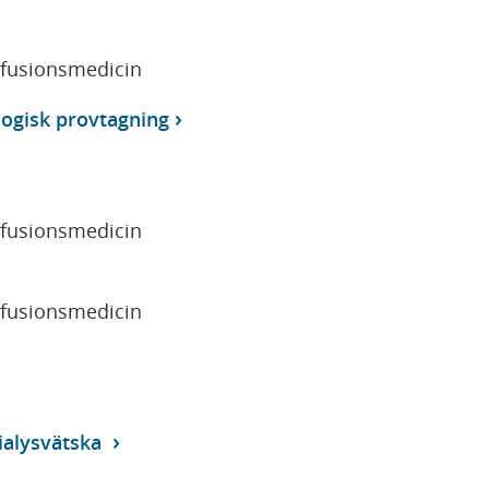
sfusionsmedicin
ogisk provtagning
sfusionsmedicin
sfusionsmedicin
ialysvätska