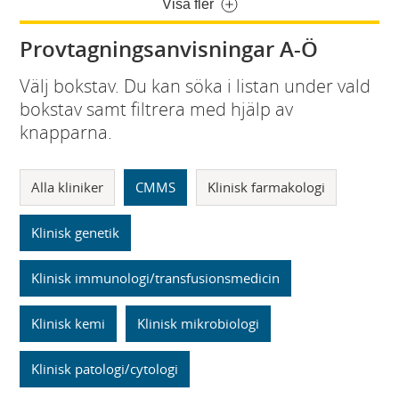
Visa fler
Provtagningsanvisningar A-Ö
Välj bokstav. Du kan söka i listan under vald
bokstav samt filtrera med hjälp av
knapparna.
Alla kliniker
CMMS
Klinisk farmakologi
Klinisk genetik
Klinisk immunologi/transfusionsmedicin
Klinisk kemi
Klinisk mikrobiologi
Klinisk patologi/cytologi