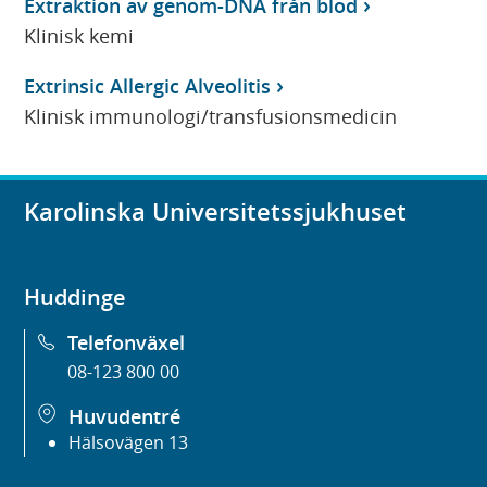
Extraktion av genom-DNA från blod
Klinisk kemi
Extrinsic Allergic Alveolitis
Klinisk immunologi/transfusionsmedicin
Karolinska Universitetssjukhuset
Huddinge
Telefonväxel
08-123 800 00
Huvudentré
Hälsovägen 13