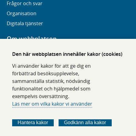
Frågor och svar
Organisation
Digitala tjänster
Om webbplatsen
Om karolinska.se
Den här webbplatsen innehåller kakor (cookies)
Navigation och hittbarhet
Vi använder kakor för att ge dig en
Tillgänglighet
förbättrad besöksupplevelse,
sammanställa statistik, nödvändig
Om cookies
funktionalitet och hjälpmedel som
exempelvis översättning.
Följ oss i sociala medier
Läs mer om vilka kakor vi använder
F
F
F
F
ö
ö
ö
ö
Hantera kakor
Godkänn alla kakor
l
l
l
l
j
j
j
j