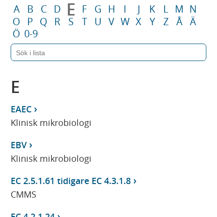
E
A
B
C
D
F
G
H
I
J
K
L
M
N
O
P
Q
R
S
T
U
V
W
X
Y
Z
Å
Ä
Ö
0-9
E
EAEC
Klinisk mikrobiologi
EBV
Klinisk mikrobiologi
EC 2.5.1.61 tidigare EC 4.3.1.8
CMMS
EC 4.2.1.24