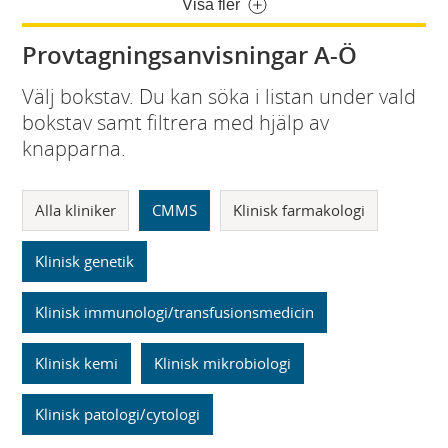
Visa fler
Provtagningsanvisningar A-Ö
Välj bokstav. Du kan söka i listan under vald
bokstav samt filtrera med hjälp av
knapparna.
Alla kliniker
CMMS
Klinisk farmakologi
Klinisk genetik
Klinisk immunologi/transfusionsmedicin
Klinisk kemi
Klinisk mikrobiologi
Klinisk patologi/cytologi