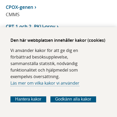
CPOX-genen
CMMS
CPT 1 och 2, PKU-prov
CMMS
Den här webbplatsen innehåller kakor (cookies)
CPT I EC 2.3.1.21
Vi använder kakor för att ge dig en
CMMS
förbättrad besöksupplevelse,
sammanställa statistik, nödvändig
CPT II EC 2.3.1.21
funktionalitet och hjälpmedel som
CMMS
exempelvis översättning.
Läs mer om vilka kakor vi använder
CPT2 EC 2.3.1.21
CMMS
Hantera kakor
Godkänn alla kakor
CPT2 EC 2.3.1.21
CMMS