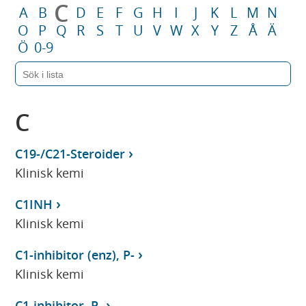
C
A
B
D
E
F
G
H
I
J
K
L
M
N
O
P
Q
R
S
T
U
V
W
X
Y
Z
Å
Ä
Ö
0-9
C
C19-/C21-Steroider
Klinisk kemi
C1INH
Klinisk kemi
C1-inhibitor (enz), P-
Klinisk kemi
C1-inhibitor, P-