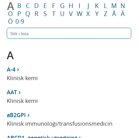
A
B
C
D
E
F
G
H
I
J
K
L
M
N
O
P
Q
R
S
T
U
V
W
X
Y
Z
Å
Ä
Ö
0-9
A
A-4
Klinisk kemi
AAT
Klinisk kemi
aB2GPI
Klinisk immunologi/transfusionsmedicin
ABCD1, genetisk utredning