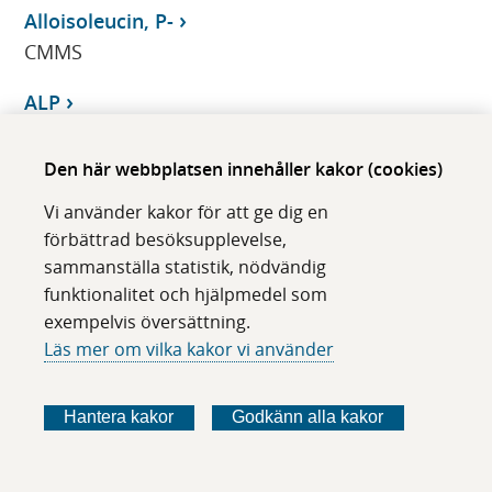
Alloisoleucin, P-
CMMS
ALP
Klinisk kemi
Den här webbplatsen innehåller kakor (cookies)
ALP (isoenzymer), S-
Vi använder kakor för att ge dig en
Klinisk kemi
förbättrad besöksupplevelse,
ALP, benspecifikt
sammanställa statistik, nödvändig
funktionalitet och hjälpmedel som
Klinisk kemi
exempelvis översättning.
ALP, placentatyp
Läs mer om vilka kakor vi använder
Klinisk kemi
Hantera kakor
Godkänn alla kakor
Alpers syndrom, genetisk diagnostik, DNA-
CMMS