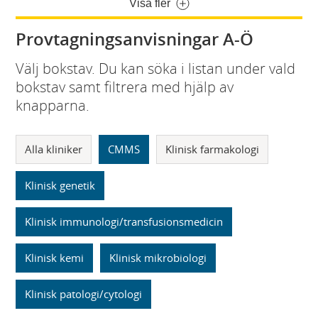
Visa fler
Provtagningsanvisningar A-Ö
Välj bokstav. Du kan söka i listan under vald
bokstav samt filtrera med hjälp av
knapparna.
Alla kliniker
CMMS
Klinisk farmakologi
Klinisk genetik
Klinisk immunologi/transfusionsmedicin
Klinisk kemi
Klinisk mikrobiologi
Klinisk patologi/cytologi