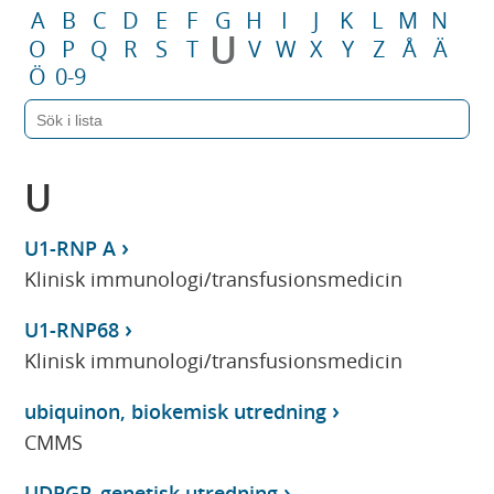
A
B
C
D
E
F
G
H
I
J
K
L
M
N
U
O
P
Q
R
S
T
V
W
X
Y
Z
Å
Ä
Ö
0-9
U
U1-RNP A
Klinisk immunologi/transfusionsmedicin
U1-RNP68
Klinisk immunologi/transfusionsmedicin
ubiquinon, biokemisk utredning
CMMS
UDPGP, genetisk utredning