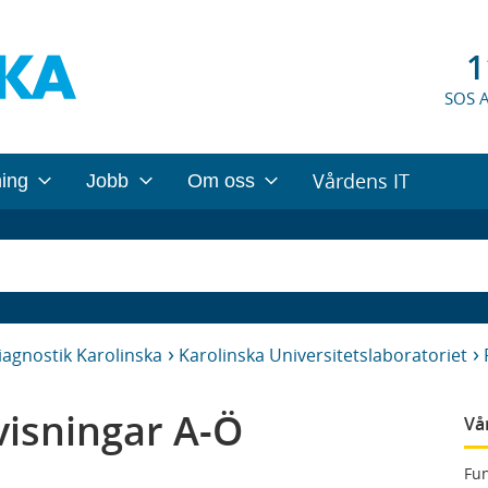
1
SOS 
Vårdens IT
ning
Jobb
Om oss
iagnostik Karolinska
Karolinska Universitetslaboratoriet
isningar A-Ö
Vå
Fun