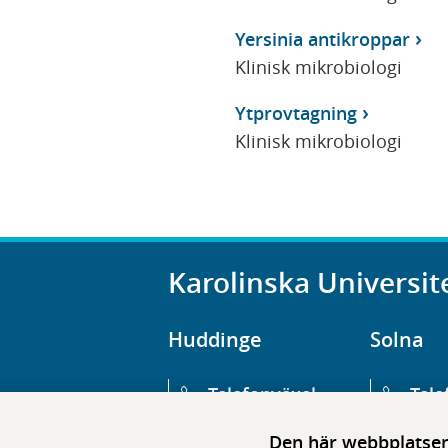
Yersinia antikroppar
Klinisk mikrobiologi
Ytprovtagning
Klinisk mikrobiologi
Karolinska Universit
Huddinge
Solna
Telefonväxel
Tele
08-123 800 00
08-1
Den här webbplatsen 