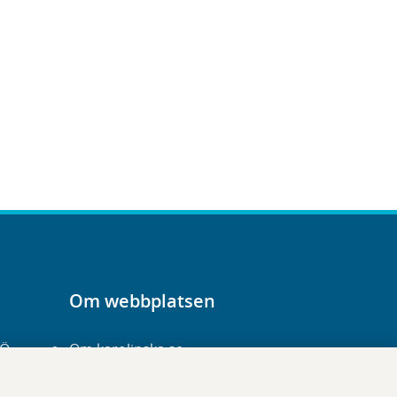
Om webbplatsen
-Ö
Om karolinska.se
Navigation och