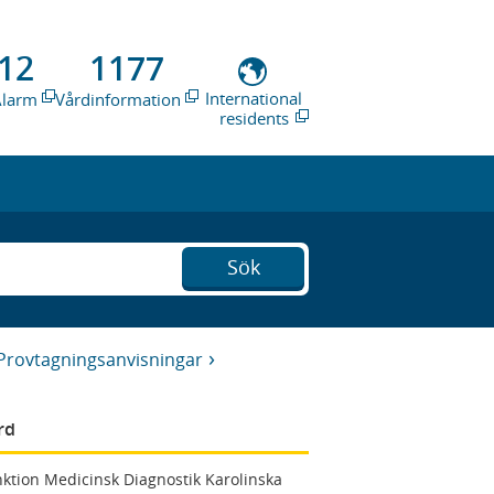
12
1177
International
Alarm
Vårdinformation
residents
Sök
Provtagningsanvisningar
rd
ktion Medicinsk Diagnostik Karolinska