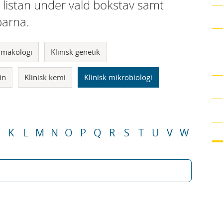
i listan under vald bokstav samt
parna.
armakologi
Klinisk genetik
in
Klinisk kemi
Klinisk mikrobiologi
K
L
M
N
O
P
Q
R
S
T
U
V
W