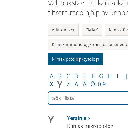
Välj bokstav. Du kan söka 
filtrera med hjälp av knap
Alla kliniker
CMMS
Klinisk f
Klinisk immunologi/transfusionsmedic
Klinisk patologi/cytologi
A
B
C
D
E
F
G
H
I
J
Y
X
Z
Å
Ä
Ö
0-9
Y
Yersinia
Klinisk mikrobiologi