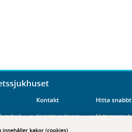
etssjukhuset
Kontakt
Hitta snabbt
fonväxel
Kontakta sjukhuset
Mottagningar A
23 700 00
Hitta hit
Frågor och svar
innehåller kakor (cookies)