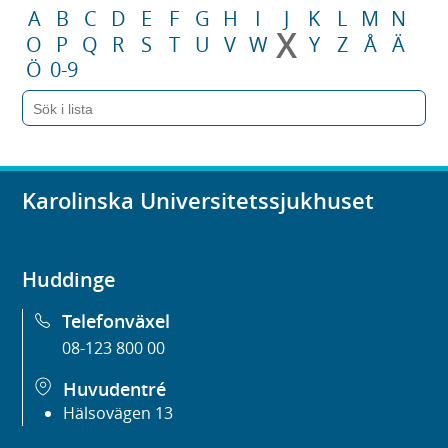
A
B
C
D
E
F
G
H
I
J
K
L
M
N
X
O
P
Q
R
S
T
U
V
W
Y
Z
Å
Ä
Ö
0-9
Karolinska Universitetssjukhuset
Huddinge
Telefonväxel
08-123 800 00
Huvudentré
Hälsovägen 13