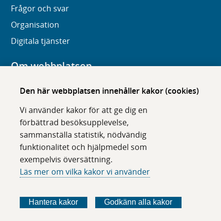
Frågor och svar
Organisation
Digitala tjänster
Om webbplatsen
Om karolinska.se
Den här webbplatsen innehåller kakor (cookies)
Navigation och hittbarhet
Vi använder kakor för att ge dig en
Tillgänglighet
förbättrad besöksupplevelse,
sammanställa statistik, nödvändig
Om cookies
funktionalitet och hjälpmedel som
exempelvis översättning.
Följ oss i sociala medier
Läs mer om vilka kakor vi använder
F
F
F
F
ö
ö
ö
ö
Hantera kakor
Godkänn alla kakor
l
l
l
l
j
j
j
j