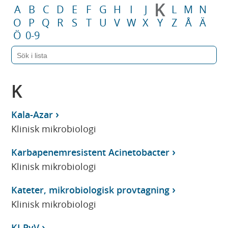
K
A
B
C
D
E
F
G
H
I
J
L
M
N
O
P
Q
R
S
T
U
V
W
X
Y
Z
Å
Ä
Ö
0-9
K
Kala-Azar
Klinisk mikrobiologi
Karbapenemresistent Acinetobacter
Klinisk mikrobiologi
Kateter, mikrobiologisk provtagning
Klinisk mikrobiologi
KI PyV