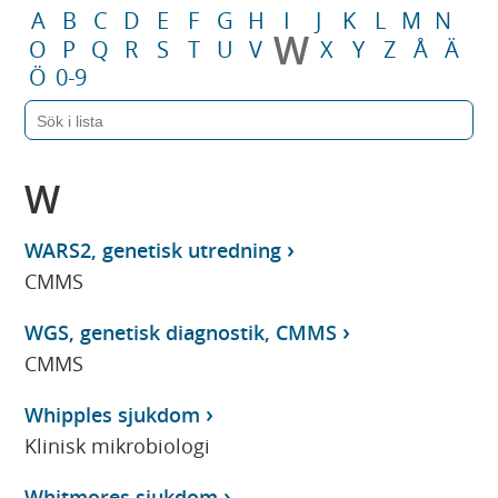
A
B
C
D
E
F
G
H
I
J
K
L
M
N
W
O
P
Q
R
S
T
U
V
X
Y
Z
Å
Ä
Ö
0-9
W
WARS2, genetisk utredning
CMMS
WGS, genetisk diagnostik, CMMS
CMMS
Whipples sjukdom
Klinisk mikrobiologi
Whitmores sjukdom