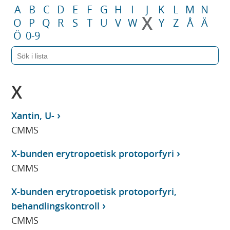
A
B
C
D
E
F
G
H
I
J
K
L
M
N
X
O
P
Q
R
S
T
U
V
W
Y
Z
Å
Ä
Ö
0-9
X
Xantin, U-
CMMS
X-bunden erytropoetisk protoporfyri
CMMS
X-bunden erytropoetisk protoporfyri,
behandlingskontroll
CMMS