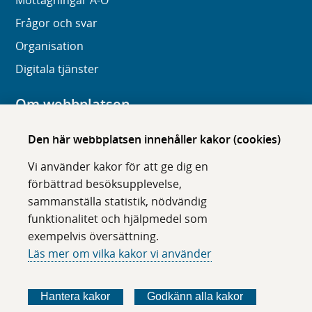
Mottagningar A-Ö
Frågor och svar
Organisation
Digitala tjänster
Om webbplatsen
Om karolinska.se
Den här webbplatsen innehåller kakor (cookies)
Navigation och hittbarhet
Vi använder kakor för att ge dig en
Tillgänglighet
förbättrad besöksupplevelse,
sammanställa statistik, nödvändig
Om cookies
funktionalitet och hjälpmedel som
exempelvis översättning.
Följ oss i sociala medier
Läs mer om vilka kakor vi använder
F
F
F
F
ö
ö
ö
ö
Hantera kakor
Godkänn alla kakor
l
l
l
l