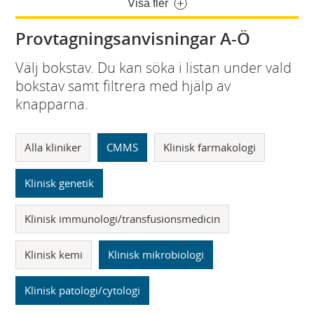
Visa fler
Provtagningsanvisningar A-Ö
Välj bokstav. Du kan söka i listan under vald
bokstav samt filtrera med hjälp av
knapparna.
Alla kliniker
CMMS
Klinisk farmakologi
Klinisk genetik
Klinisk immunologi/transfusionsmedicin
Klinisk kemi
Klinisk mikrobiologi
Klinisk patologi/cytologi