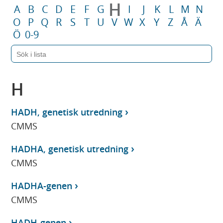
H
A
B
C
D
E
F
G
I
J
K
L
M
N
O
P
Q
R
S
T
U
V
W
X
Y
Z
Å
Ä
Ö
0-9
H
HADH, genetisk utredning
CMMS
HADHA, genetisk utredning
CMMS
HADHA-genen
CMMS
HADH-genen