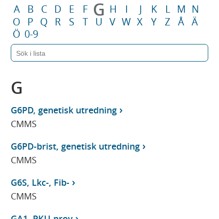
G
A
B
C
D
E
F
H
I
J
K
L
M
N
O
P
Q
R
S
T
U
V
W
X
Y
Z
Å
Ä
Ö
0-9
G
G6PD, genetisk utredning
CMMS
G6PD-brist, genetisk utredning
CMMS
G6S, Lkc-, Fib-
CMMS
GA1, PKU-prov