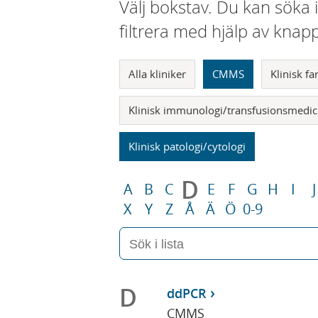
Välj bokstav. Du kan söka 
filtrera med hjälp av knap
Alla kliniker
CMMS
Klinisk f
Klinisk immunologi/transfusionsmedic
Klinisk patologi/cytologi
D
A
B
C
E
F
G
H
I
J
X
Y
Z
Å
Ä
Ö
0-9
D
ddPCR
CMMS