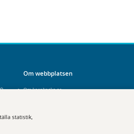
Om webbplatsen
-Ö
Om karolinska.se
Navigation och
hittbarhet
lla statistik,
Tillgänglighet
Om cookies