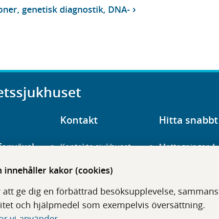
ner, genetisk diagnostik, DNA-
etssjukhuset
Kontakt
Hitta snabbt
fonväxel
Kontakta sjukhuset
Mottagningar A
23 700 00
Hitta hit
Frågor och svar
innehåller kakor (cookies)
För vårdgivare
Organisation
udentré
 att ge dig en förbättrad besöksupplevelse, sammanstä
niavägen 3
Press
Digitala tjänster
itet och hjälpmedel som exempelvis översättning.
or vi använder