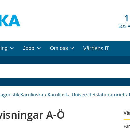
1
SOS 
Vårdens IT
ning
Jobb
Om oss
iagnostik Karolinska
Karolinska Universitetslaboratoriet
isningar A-Ö
Vå
Fun