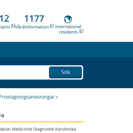
12
1177
International
Alarm
Vårdinformation
residents
Sök
Provtagningsanvisningar
rd
ktion Medicinsk Diagnostik Karolinska