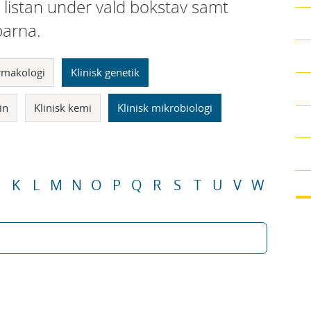
i listan under vald bokstav samt
parna.
armakologi
Klinisk genetik
in
Klinisk kemi
Klinisk mikrobiologi
K
L
M
N
O
P
Q
R
S
T
U
V
W