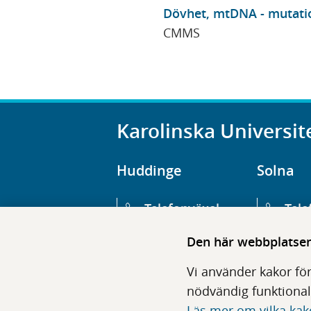
Dövhet, mtDNA - mutatio
CMMS
Karolinska Universit
Huddinge
Solna
Telefonväxel
Tele
08-123 800 00
08-1
Den här webbplatsen 
Huvudentré
Huv
Vi använder kakor för
Hälsovägen 13
Euge
nödvändig funktional
Läs mer om vilka kak