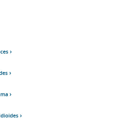
ces
des
sma
dioides