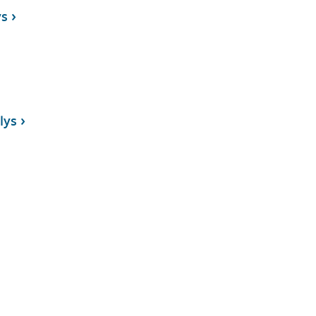
ys
lys