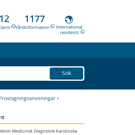
12
1177
International
Alarm
Vårdinformation
residents
Sök
Provtagningsanvisningar
rd
ktion Medicinsk Diagnostik Karolinska