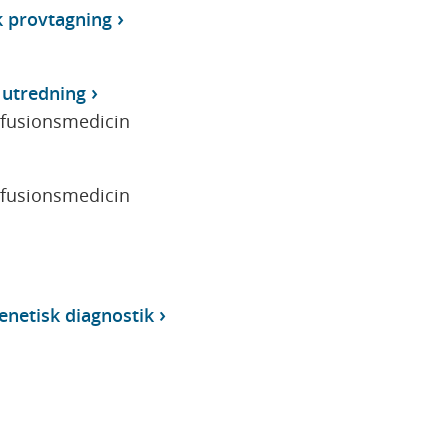
k provtagning
 utredning
sfusionsmedicin
sfusionsmedicin
enetisk diagnostik