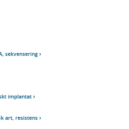
A, sekvensering
skt implantat
k art, resistens