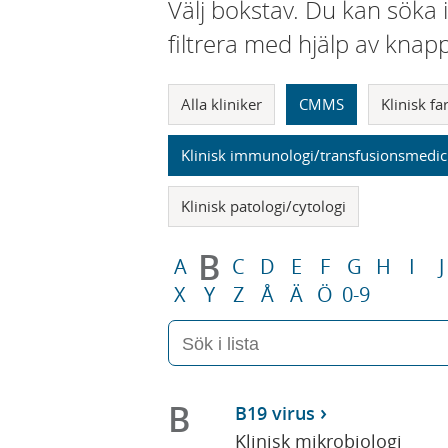
Välj bokstav. Du kan söka 
filtrera med hjälp av knap
Alla kliniker
CMMS
Klinisk f
Klinisk immunologi/transfusionsmedic
Klinisk patologi/cytologi
B
A
C
D
E
F
G
H
I
J
X
Y
Z
Å
Ä
Ö
0-9
B
B19 virus
Klinisk mikrobiologi