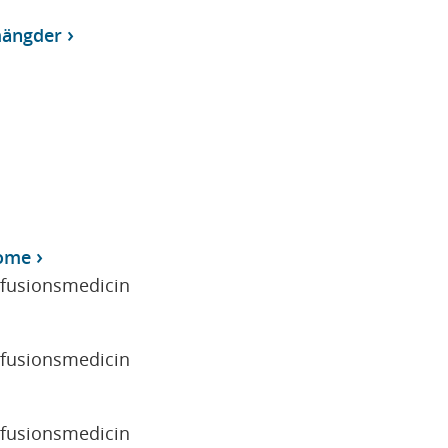
mängder
rome
sfusionsmedicin
sfusionsmedicin
sfusionsmedicin