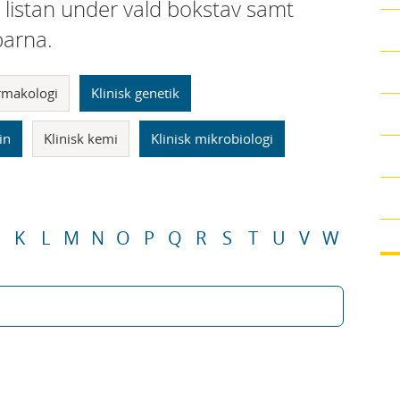
i listan under vald bokstav samt
parna.
armakologi
Klinisk genetik
in
Klinisk kemi
Klinisk mikrobiologi
K
L
M
N
O
P
Q
R
S
T
U
V
W