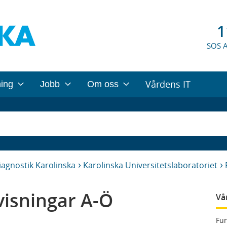
1
SOS 
Vårdens IT
ning
Jobb
Om oss
iagnostik Karolinska
Karolinska Universitetslaboratoriet
isningar A-Ö
Vå
Fun