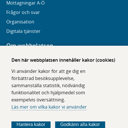
Mottagningar A-Ö
Frågor och svar
Organisation
Digitala tjänster
Om webbplatsen
Om karolinska.se
Den här webbplatsen innehåller kakor (cookies)
Navigation och hittbarhet
Vi använder kakor för att ge dig en
Tillgänglighet
förbättrad besöksupplevelse,
sammanställa statistik, nödvändig
Om cookies
funktionalitet och hjälpmedel som
exempelvis översättning.
Följ oss i sociala medier
Läs mer om vilka kakor vi använder
F
F
F
F
ö
ö
ö
ö
Hantera kakor
Godkänn alla kakor
l
l
l
l