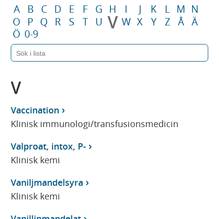
A
B
C
D
E
F
G
H
I
J
K
L
M
N
V
O
P
Q
R
S
T
U
W
X
Y
Z
Å
Ä
Ö
0-9
V
Vaccination
Klinisk immunologi/transfusionsmedicin
Valproat, intox, P-
Klinisk kemi
Vaniljmandelsyra
Klinisk kemi
Vanillinmandelat