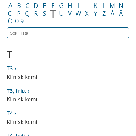
A
B
C
D
E
F
G
H
I
J
K
L
M
N
T
O
P
Q
R
S
U
V
W
X
Y
Z
Å
Ä
Ö
0-9
T
T3
Klinisk kemi
T3, fritt
Klinisk kemi
T4
Klinisk kemi
T4, fritt