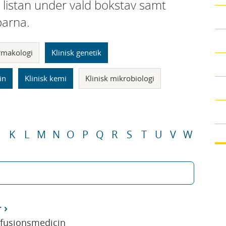
i listan under vald bokstav samt
parna.
armakologi
Klinisk genetik
in
Klinisk kemi
Klinisk mikrobiologi
K
L
M
N
O
P
Q
R
S
T
U
V
W
r
sfusionsmedicin