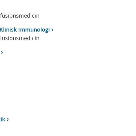
sfusionsmedicin
Klinisk Immunologi
sfusionsmedicin
ik