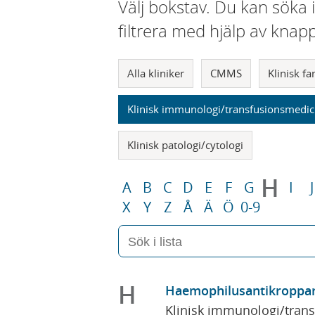
Välj bokstav. Du kan söka 
filtrera med hjälp av knap
Alla kliniker
CMMS
Klinisk f
Klinisk immunologi/transfusionsmedic
Klinisk patologi/cytologi
H
A
B
C
D
E
F
G
I
J
X
Y
Z
Å
Ä
Ö
0-9
H
Haemophilusantikroppa
Klinisk immunologi/tran