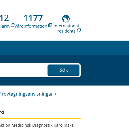
12
1177
International
Alarm
Vårdinformation
residents
Sök
Provtagningsanvisningar
rd
ktion Medicinsk Diagnostik Karolinska