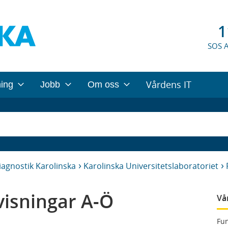
1
SOS 
Vårdens IT
ning
Jobb
Om oss
iagnostik Karolinska
Karolinska Universitetslaboratoriet
isningar A-Ö
Vå
Fun