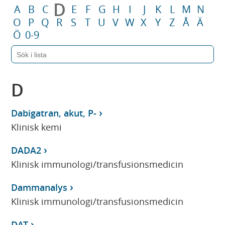
D
A
B
C
E
F
G
H
I
J
K
L
M
N
O
P
Q
R
S
T
U
V
W
X
Y
Z
Å
Ä
Ö
0-9
D
Dabigatran, akut, P-
Klinisk kemi
DADA2
Klinisk immunologi/transfusionsmedicin
Dammanalys
Klinisk immunologi/transfusionsmedicin
DAT