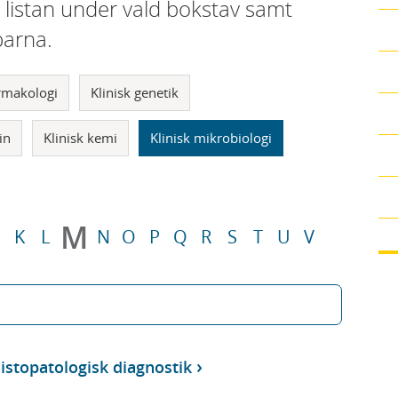
i listan under vald bokstav samt
parna.
armakologi
Klinisk genetik
in
Klinisk kemi
Klinisk mikrobiologi
M
K
L
N
O
P
Q
R
S
T
U
V
istopatologisk diagnostik