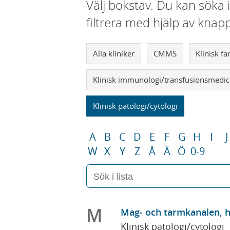
Välj bokstav. Du kan söka 
filtrera med hjälp av knap
Alla kliniker
CMMS
Klinisk f
Klinisk immunologi/transfusionsmedic
Klinisk patologi/cytologi
A
B
C
D
E
F
G
H
I
J
W
X
Y
Z
Å
Ä
Ö
0-9
M
Mag- och tarmkanalen, h
Klinisk patologi/cytologi