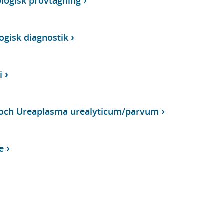
logisk provtagning
ogisk diagnostik
i
och Ureaplasma urealyticum/parvum
e