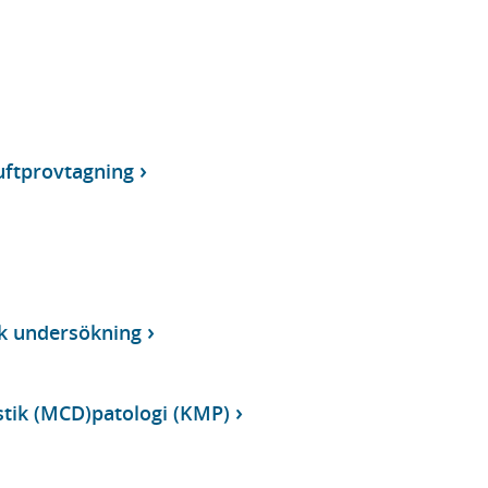
uftprovtagning
sk undersökning
tik (MCD)patologi (KMP)