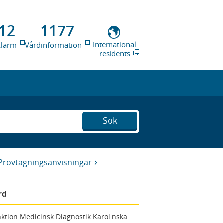
12
1177
International
Alarm
Vårdinformation
residents
Sök
Provtagningsanvisningar
rd
ktion Medicinsk Diagnostik Karolinska