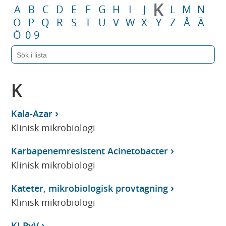
K
A
B
C
D
E
F
G
H
I
J
L
M
N
O
P
Q
R
S
T
U
V
W
X
Y
Z
Å
Ä
Ö
0-9
K
Kala-Azar
Klinisk mikrobiologi
Karbapenemresistent Acinetobacter
Klinisk mikrobiologi
Kateter, mikrobiologisk provtagning
Klinisk mikrobiologi
KI PyV