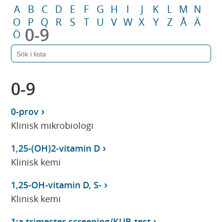
A
B
C
D
E
F
G
H
I
J
K
L
M
N
O
P
Q
R
S
T
U
V
W
X
Y
Z
Å
Ä
0-9
Ö
0-9
0-prov
Klinisk mikrobiologi
1,25-(OH)2-vitamin D
Klinisk kemi
1,25-OH-vitamin D, S-
Klinisk kemi
1:a trimester screening/KUB-test