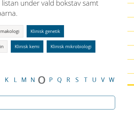
i listan under vald bokstav samt
parna.
armakologi
Klinisk genetik
in
Klinisk kemi
Klinisk mikrobiologi
O
K
L
M
N
P
Q
R
S
T
U
V
W