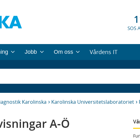
1
SOS 
Vårdens IT
ning
Jobb
Om oss
iagnostik Karolinska
Karolinska Universitetslaboratoriet
isningar A-Ö
Vå
Fun