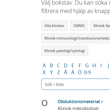
Välj bokstav. Du kan söka 
filtrera med hjälp av knap
Alla kliniker
CMMS
Klinisk f
Klinisk immunologi/transfusionsmedic
Klinisk patologi/cytologi
A
B
C
D
E
F
G
H
I
J
X
Y
Z
Å
Ä
Ö
0-9
O
Obduktionsmaterial
Klinisk mikrobiologi