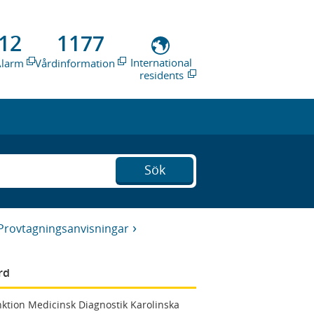
12
1177
International
Alarm
Vårdinformation
residents
Sök
Provtagningsanvisningar
rd
ktion Medicinsk Diagnostik Karolinska