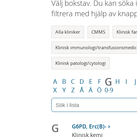
Välj bokstav. Du kan söka 
filtrera med hjälp av knap
Alla kliniker
CMMS
Klinisk f
Klinisk immunologi/transfusionsmedic
Klinisk patologi/cytologi
G
A
B
C
D
E
F
H
I
J
X
Y
Z
Å
Ä
Ö
0-9
G
G6PD, Erc(B)-
Klinisk kemi