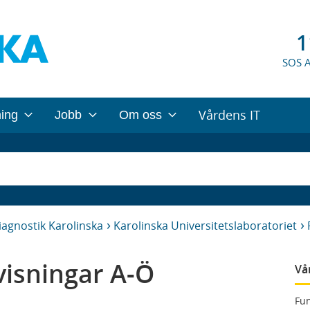
1
SOS 
Vårdens IT
ning
Jobb
Om oss
iagnostik Karolinska
Karolinska Universitetslaboratoriet
isningar A-Ö
Vå
Fun