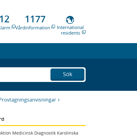
12
1177
International
Alarm
Vårdinformation
residents
Sök
Provtagningsanvisningar
rd
ktion Medicinsk Diagnostik Karolinska