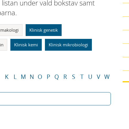
i listan under vald bokstav samt
parna.
armakologi
Klinisk genetik
in
Klinisk kemi
Klinisk mikrobiologi
K
L
M
N
O
P
Q
R
S
T
U
V
W