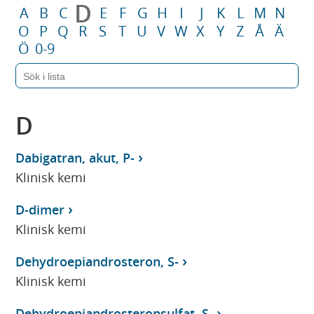
D
A
B
C
E
F
G
H
I
J
K
L
M
N
O
P
Q
R
S
T
U
V
W
X
Y
Z
Å
Ä
Ö
0-9
D
Dabigatran, akut, P-
Klinisk kemi
D-dimer
Klinisk kemi
Dehydroepiandrosteron, S-
Klinisk kemi
Dehydroepiandrosteronsulfat, S-