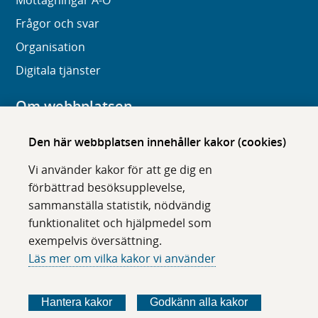
Mottagningar A-Ö
Frågor och svar
Organisation
Digitala tjänster
Om webbplatsen
Om karolinska.se
Den här webbplatsen innehåller kakor (cookies)
Navigation och hittbarhet
Vi använder kakor för att ge dig en
Tillgänglighet
förbättrad besöksupplevelse,
sammanställa statistik, nödvändig
Om cookies
funktionalitet och hjälpmedel som
exempelvis översättning.
Följ oss i sociala medier
Läs mer om vilka kakor vi använder
F
F
F
F
ö
ö
ö
ö
Hantera kakor
Godkänn alla kakor
l
l
l
l