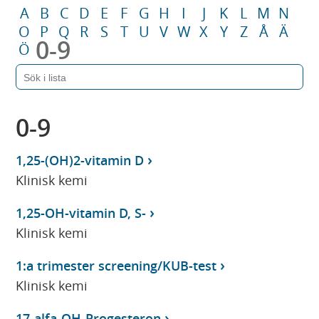
A
B
C
D
E
F
G
H
I
J
K
L
M
N
O
P
Q
R
S
T
U
V
W
X
Y
Z
Å
Ä
0-9
Ö
0-9
1,25-(OH)2-vitamin D
Klinisk kemi
1,25-OH-vitamin D, S-
Klinisk kemi
1:a trimester screening/KUB-test
Klinisk kemi
17-alfa-OH-Progesteron