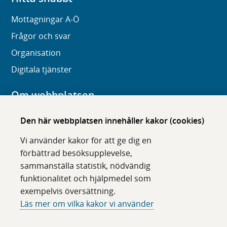
Mottagningar A-Ö
Frågor och svar
Organisation
Digitala tjänster
Om webbplatsen
Om karolinska.se
Den här webbplatsen innehåller kakor (cookies)
Navigation och hittbarhet
Vi använder kakor för att ge dig en
Tillgänglighet
förbättrad besöksupplevelse,
sammanställa statistik, nödvändig
Om cookies
funktionalitet och hjälpmedel som
exempelvis översättning.
Följ oss i sociala medier
Läs mer om vilka kakor vi använder
F
F
F
F