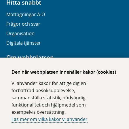
Hitta snabbt
Mottagningar A-Ö
Frågor och svar
Organisation
Digitala tjänster
Om webbplatsen
Om karolinska.se
Den här webbplatsen innehåller kakor (cookies)
Navigation och hittbarhet
Vi använder kakor för att ge dig en
Tillgänglighet
förbättrad besöksupplevelse,
sammanställa statistik, nödvändig
Om cookies
funktionalitet och hjälpmedel som
exempelvis översättning.
Följ oss i sociala medier
Läs mer om vilka kakor vi använder
F
F
F
F