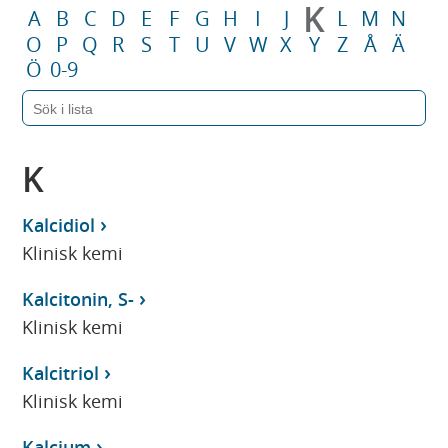
K
A
B
C
D
E
F
G
H
I
J
L
M
N
O
P
Q
R
S
T
U
V
W
X
Y
Z
Å
Ä
Ö
0-9
K
Kalcidiol
Klinisk kemi
Kalcitonin, S-
Klinisk kemi
Kalcitriol
Klinisk kemi
Kalcium