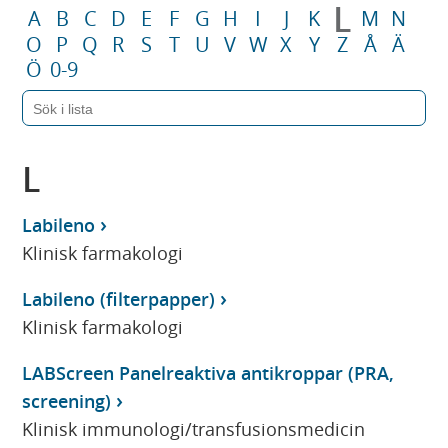
L
A
B
C
D
E
F
G
H
I
J
K
M
N
O
P
Q
R
S
T
U
V
W
X
Y
Z
Å
Ä
Ö
0-9
L
Labileno
Klinisk farmakologi
Labileno (filterpapper)
Klinisk farmakologi
LABScreen Panelreaktiva antikroppar (PRA,
screening)
Klinisk immunologi/transfusionsmedicin