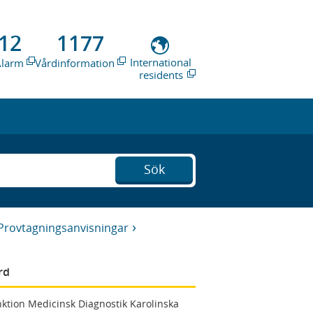
12
1177
International
Alarm
Vårdinformation
residents
Sök
Provtagningsanvisningar
rd
ktion Medicinsk Diagnostik Karolinska