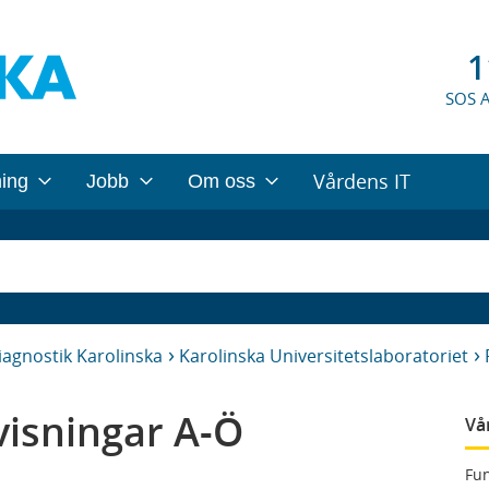
1
SOS 
Vårdens IT
ning
Jobb
Om oss
iagnostik Karolinska
Karolinska Universitetslaboratoriet
isningar A-Ö
Vå
Fun