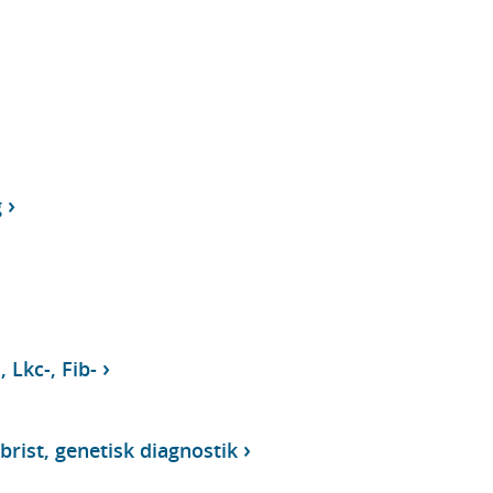
g
 Lkc-, Fib-
brist, genetisk diagnostik