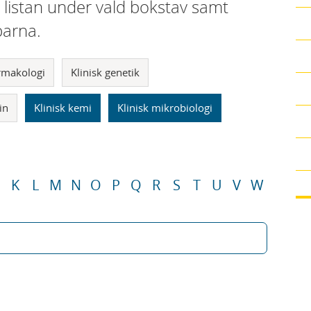
i listan under vald bokstav samt
parna.
armakologi
Klinisk genetik
in
Klinisk kemi
Klinisk mikrobiologi
K
L
M
N
O
P
Q
R
S
T
U
V
W