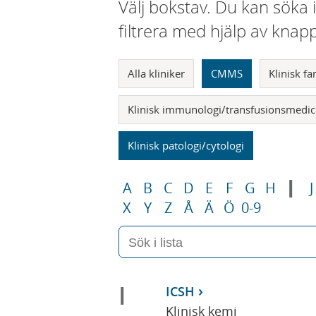
Välj bokstav. Du kan söka 
filtrera med hjälp av knap
Alla kliniker
CMMS
Klinisk f
Klinisk immunologi/transfusionsmedic
Klinisk patologi/cytologi
I
A
B
C
D
E
F
G
H
J
X
Y
Z
Å
Ä
Ö
0-9
I
ICSH
Klinisk kemi