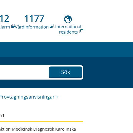
12
1177
International
Alarm
Vårdinformation
residents
Sök
Provtagningsanvisningar
rd
ktion Medicinsk Diagnostik Karolinska