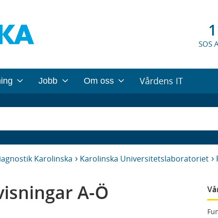
1
SOS 
Vårdens IT
ning
Jobb
Om oss
iagnostik Karolinska
Karolinska Universitetslaboratoriet
isningar A-Ö
Vå
Fun