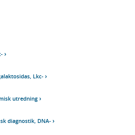
-
alaktosidas, Lkc-
misk utredning
isk diagnostik, DNA-