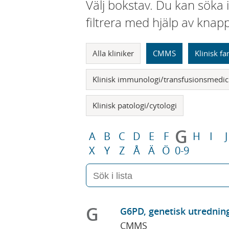
Välj bokstav. Du kan söka 
filtrera med hjälp av knap
Alla kliniker
CMMS
Klinisk f
Klinisk immunologi/transfusionsmedic
Klinisk patologi/cytologi
G
A
B
C
D
E
F
H
I
J
X
Y
Z
Å
Ä
Ö
0-9
G
G6PD, genetisk utrednin
CMMS