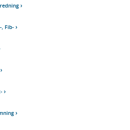
tredning
-, Fib-
-
mning