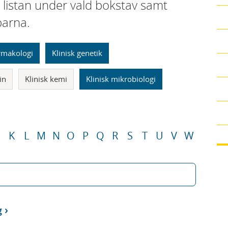
i listan under vald bokstav samt
parna.
armakologi
Klinisk genetik
in
Klinisk kemi
Klinisk mikrobiologi
K
L
M
N
O
P
Q
R
S
T
U
V
W
g