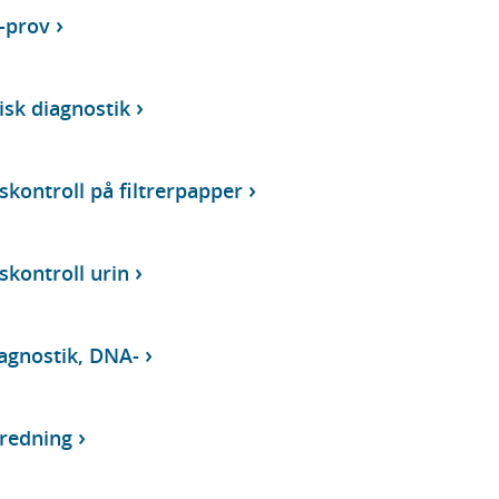
-prov
isk diagnostik
kontroll på filtrerpapper
kontroll urin
agnostik, DNA-
tredning