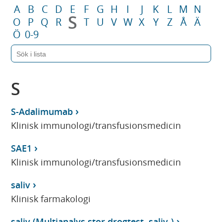
A
B
C
D
E
F
G
H
I
J
K
L
M
N
S
O
P
Q
R
T
U
V
W
X
Y
Z
Å
Ä
Ö
0-9
S
S-Adalimumab
Klinisk immunologi/transfusionsmedicin
SAE1
Klinisk immunologi/transfusionsmedicin
saliv
Klinisk farmakologi
saliv (Multianalys stor drogtest, saliv-)