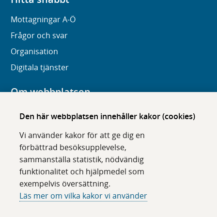
Mottagningar A-Ö
Frågor och svar
Organisation
Digitala tjänster
Om webbplatsen
Om karolinska.se
Den här webbplatsen innehåller kakor (cookies)
Navigation och hittbarhet
Vi använder kakor för att ge dig en
Tillgänglighet
förbättrad besöksupplevelse,
sammanställa statistik, nödvändig
Om cookies
funktionalitet och hjälpmedel som
exempelvis översättning.
Följ oss i sociala medier
Läs mer om vilka kakor vi använder
F
F
F
F