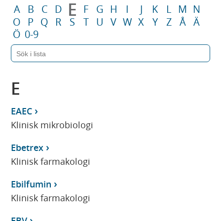
E
A
B
C
D
F
G
H
I
J
K
L
M
N
O
P
Q
R
S
T
U
V
W
X
Y
Z
Å
Ä
Ö
0-9
E
EAEC
Klinisk mikrobiologi
Ebetrex
Klinisk farmakologi
Ebilfumin
Klinisk farmakologi
EBV