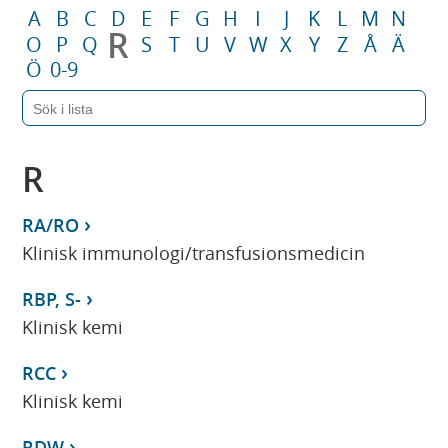
A
B
C
D
E
F
G
H
I
J
K
L
M
N
R
O
P
Q
S
T
U
V
W
X
Y
Z
Å
Ä
Ö
0-9
R
RA/RO
Klinisk immunologi/transfusionsmedicin
RBP, S-
Klinisk kemi
RCC
Klinisk kemi
RDW