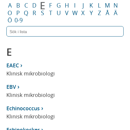
E
A
B
C
D
F
G
H
I
J
K
L
M
N
O
P
Q
R
S
T
U
V
W
X
Y
Z
Å
Ä
Ö
0-9
E
EAEC
Klinisk mikrobiologi
EBV
Klinisk mikrobiologi
Echinococcus
Klinisk mikrobiologi
Echinokocker