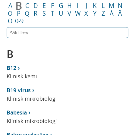
B
A
C
D
E
F
G
H
I
J
K
L
M
N
O
P
Q
R
S
T
U
V
W
X
Y
Z
Å
Ä
Ö
0-9
B
B12
Klinisk kemi
B19 virus
Klinisk mikrobiologi
Babesia
Klinisk mikrobiologi
Bakre svalgvägg