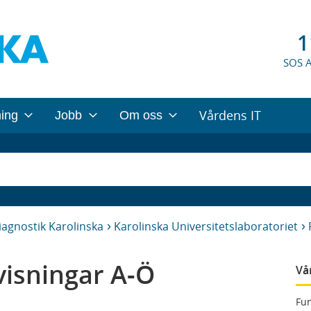
1
SOS 
Vårdens IT
ning
Jobb
Om oss
iagnostik Karolinska
Karolinska Universitetslaboratoriet
isningar A-Ö
Vå
Fun