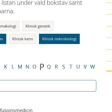
i listan under vald bokstav samt
parna.
armakologi
Klinisk genetik
in
Klinisk kemi
Klinisk mikrobiologi
P
K
L
M
N
O
Q
R
S
T
U
V
W
sfusionsmedicin