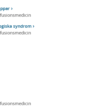
oppar
sfusionsmedicin
logiska syndrom
sfusionsmedicin
sfusionsmedicin