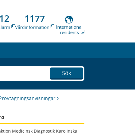
12
1177
International
Alarm
Vårdinformation
residents
Sök
Provtagningsanvisningar
rd
ktion Medicinsk Diagnostik Karolinska