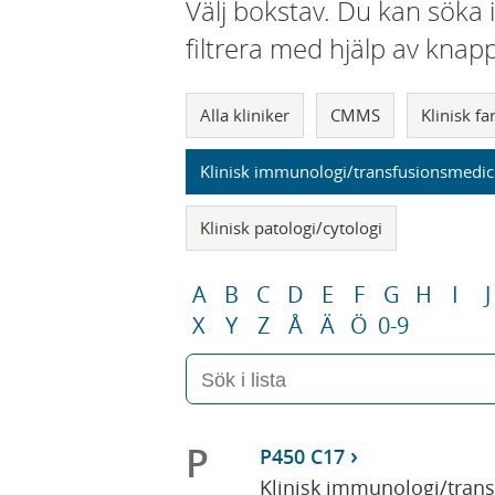
Välj bokstav. Du kan söka 
filtrera med hjälp av knap
Alla kliniker
CMMS
Klinisk f
Klinisk immunologi/transfusionsmedic
Klinisk patologi/cytologi
A
B
C
D
E
F
G
H
I
J
X
Y
Z
Å
Ä
Ö
0-9
P
P450 C17
Klinisk immunologi/tran