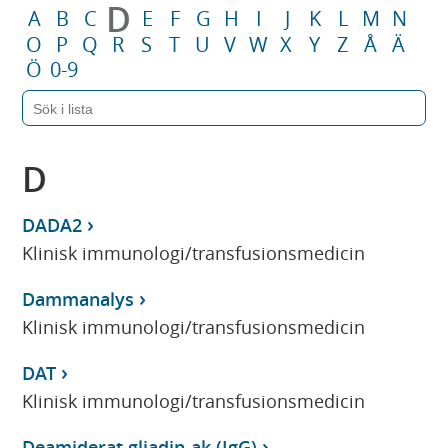
D
A
B
C
E
F
G
H
I
J
K
L
M
N
O
P
Q
R
S
T
U
V
W
X
Y
Z
Å
Ä
Ö
0-9
D
DADA2
Klinisk immunologi/transfusionsmedicin
Dammanalys
Klinisk immunologi/transfusionsmedicin
DAT
Klinisk immunologi/transfusionsmedicin
Deamiderat gliadin-ak (IgG)