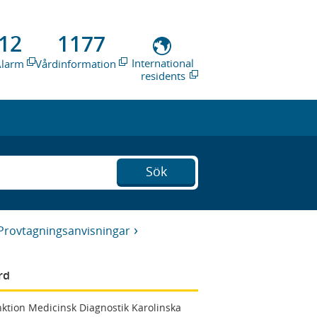
12
1177
International
Alarm
Vårdinformation
residents
Sök
Provtagningsanvisningar
rd
ktion Medicinsk Diagnostik Karolinska