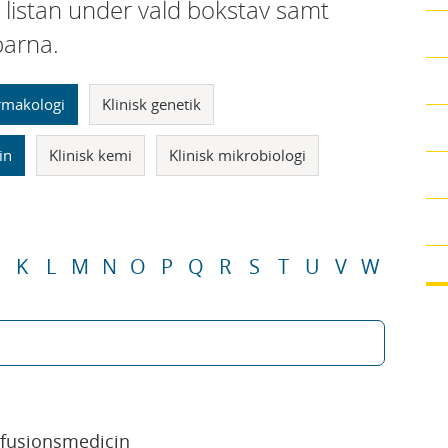
i listan under vald bokstav samt
parna.
armakologi
Klinisk genetik
in
Klinisk kemi
Klinisk mikrobiologi
K
L
M
N
O
P
Q
R
S
T
U
V
W
sfusionsmedicin