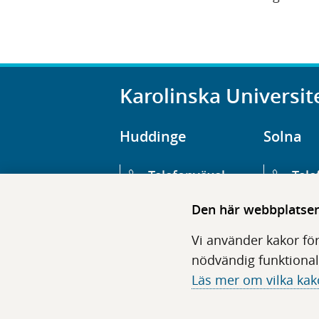
Karolinska Universit
Huddinge
Solna
Telefonväxel
Tele
08-123 800 00
08-1
Den här webbplatsen 
Huvudentré
Huv
Vi använder kakor för
Hälsovägen 13
Euge
nödvändig funktional
Läs mer om vilka kak