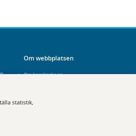
Om webbplatsen
-Ö
Om karolinska.se
Navigation och
hittbarhet
lla statistik,
Tillgänglighet
Om cookies