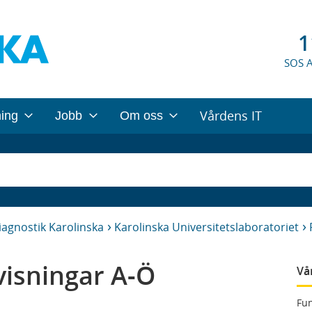
1
SOS 
Vårdens IT
ning
Jobb
Om oss
iagnostik Karolinska
Karolinska Universitetslaboratoriet
isningar A-Ö
Vå
Fun