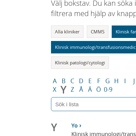
Välj bokstav. Du kan söka 
filtrera med hjälp av knap
Alla kliniker
CMMS
Klinisk f
Klinisk immunologi/transfusionsmedic
Klinisk patologi/cytologi
A
B
C
D
E
F
G
H
I
J
Y
X
Z
Å
Ä
Ö
0-9
Y
Yo
Klinisk immunologi/tran