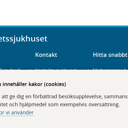
etssjukhuset
Kontakt
Hitta snabbt
fonväxel
Kontakta sjukhuset
Mottagningar A
23 700 00
Hitta hit
Frågor och svar
innehåller kakor (cookies)
För vårdgivare
Organisation
udentré
 att ge dig en förbättrad besöksupplevelse, sammanstä
niavägen 3
Press
Digitala tjänster
itet och hjälpmedel som exempelvis översättning.
or vi använder