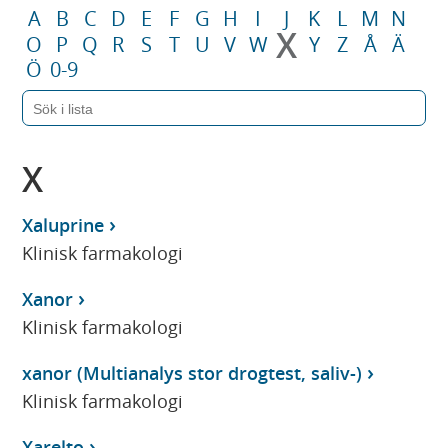
A
B
C
D
E
F
G
H
I
J
K
L
M
N
X
O
P
Q
R
S
T
U
V
W
Y
Z
Å
Ä
Ö
0-9
X
Xaluprine
Klinisk farmakologi
Xanor
Klinisk farmakologi
xanor (Multianalys stor drogtest, saliv-)
Klinisk farmakologi
Xarelto