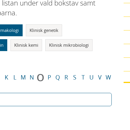
i listan under vald bokstav samt
parna.
armakologi
Klinisk genetik
in
Klinisk kemi
Klinisk mikrobiologi
O
K
L
M
N
P
Q
R
S
T
U
V
W