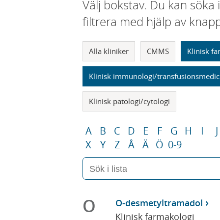
Välj bokstav. Du kan söka 
filtrera med hjälp av knap
Alla kliniker
CMMS
Klinisk f
Klinisk immunologi/transfusionsmedic
Klinisk patologi/cytologi
A
B
C
D
E
F
G
H
I
J
X
Y
Z
Å
Ä
Ö
0-9
O
O-desmetyltramadol
Klinisk farmakologi