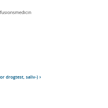
sfusionsmedicin
r drogtest, saliv-)