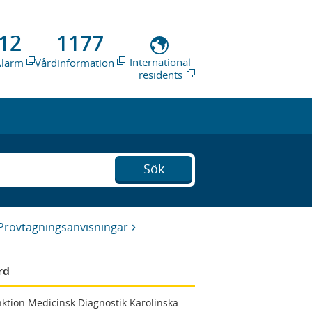
12
1177
International
Alarm
Vårdinformation
residents
Sök
Provtagningsanvisningar
rd
ktion Medicinsk Diagnostik Karolinska