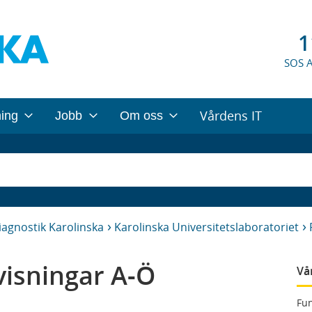
1
SOS 
Vårdens IT
ning
Jobb
Om oss
iagnostik Karolinska
Karolinska Universitetslaboratoriet
isningar A-Ö
Vå
Fun